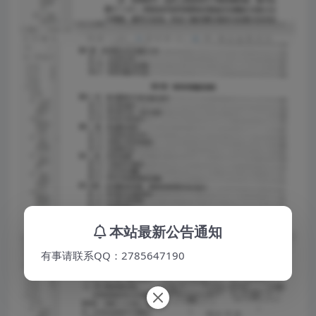
本站最新公告通知
有事请联系QQ：2785647190