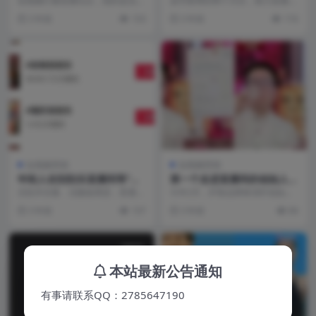
短视频打爆直播玩法，指的是流量
孟羽童离职两个月后，格力直播间
结构以短视频为主，通过测试爆量
依然热闹。
3 年前
133
3 年前
116
短视频，并通过视频流...
短视频营销
短视频营销
年轻人在刮刮乐直播间等“暴
第一个走进直播间的创始人和
富”
他的品牌，现在怎样了？丨对
没技术含量、没颜值诱惑，普通人
今年2月，护肤品牌林清轩创始人
刮个彩票也能在抖音走红？
话孙来春
孙来春又一次出了圈，这距离其写
3 年前
137
3 年前
84
下《至暗时刻的一封信...
本站最新公告通知
有事请联系QQ：2785647190