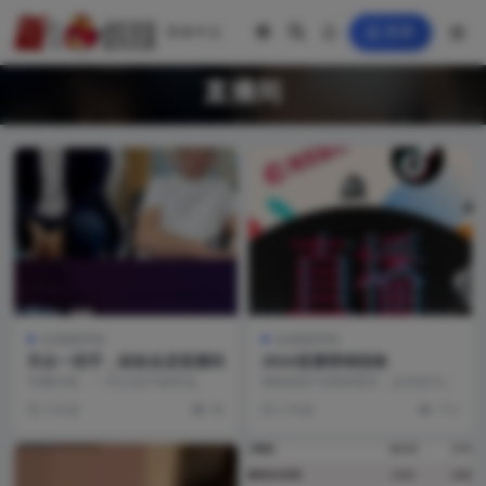
登录
直播间
短视频营销
短视频营销
车企一把手，纷纷走进直播间
2024直播营销指南
车圈内卷，一号位也不能幸免。
围绕感官与情绪需求，在内容与直
播间设计激发不同脑力的互动，营
2 年前
56
2 年前
112
造惊喜的品牌场域，将...