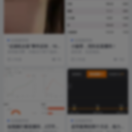
短视频营销
短视频营销
“点读机女孩”事件反转，10亿
小杨哥，消失在直播间！
网友惊呆了！
真情被消费，到最后只剩下越来越
是机遇，也是挑战。
多的质疑与冷漠。
2 年前
74
2 年前
162
短视频营销
短视频营销
短视频打爆直播间，2万字拆
孟羽童离职两个月后，格力直
解实操方法论
播间怎么样了？