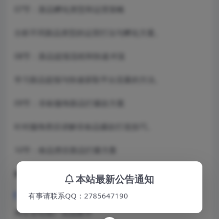
07节：新品孵化类型和运营策略
分析不同新品类型的运营打法与孵化方案。
08节：新品提报流程和快速冲顶
学习新品提报与快速获取平台流量的方法。
09节：非标服饰新品打爆款方案
针对服饰类目讲解非标品爆款打造技巧。
10节：标品类目新品打爆方案
解析标品类目新品快速起爆的运营逻辑。
本站最新公告通知
课程亮点
有事请联系QQ：2785647190
淘宝全站推广实战教学