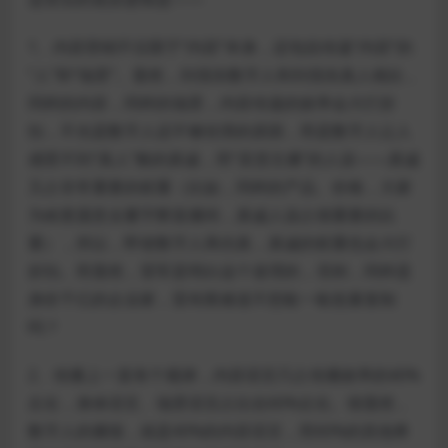
1、内容营销不仅限于“内容”本身，还包括传递“内容”的
“人”和“场景”。显然，刘强东数字人和刘强东真人相比，
同样的内容，同样的场景，内容传递的效率会大打折
扣，不光是数字人还不够丝滑的原因，而是数字人让人
感受不到“真人”般的真诚，而“卖货主播”的人设——真诚
又占非常重要的权重（比如，同样的产品、价格，大家
为啥更愿意去董宇辉直播间，真诚人设占很重要的比
重），所以，即使数字人再仿真，真诚的权重也会大打
折扣。而显然，雷军是明白这个道理的，否则，同样是
身价千亿的企业家，雷布斯难道不想歇一歇批量复制
吗？‍‍‍
2、传播上一直有个规律，内容语言只占传播效率的40%
左右，身体语言、场景语言占比在60%左右。很显然，
数字人的播报，就是40%的内容语言，而60%的其他希