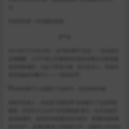
元。
但这其实是一次失败的直播。‍‍‍‍‍‍
（一）
4月16日下午6点18分，自“明州事件”以后，一直在幕后
运筹帷幄、几乎不再公开露面的刘强东空降京东家电家
居采销直播间，当起了带货主播。但不是本人，而是刘
强东形象的AI数字人——“采销东哥”。
虽然并非真人，但这场“直播首秀”依然吸引了众多网友
围观。京东官方公众号“京东黑板报”显示，在京东超市
采销直播间，采销东哥直播的40分钟内，直播间观看量
超2000万，直播间整体订单量破10万，讲解的13款商品