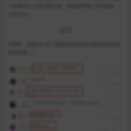
订单量环比上周日增长8倍，整场直播累计成交额超
5000万元。
（二）
但同时，直播也引发了直播间观众和社交媒体网友的更
多的吐槽——