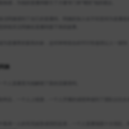
孤独感，为他的直播间吸引了大量专门来“嘲笑”他的观众。
保洁阿姨请到了自己的直播间。阿姨的加入在不经意间为直播造
想持续关注阿姨在直播间接下来的故事。
成为直播界的新风向标，这对神奇组合的可行性值得让人一探到
阿姨
一个人直播竟为他解锁了新的流量密码。
收样品，一个人上链接，一个人开播的成绩单做到了团队以往从
中孤身一人的毛毛姐形成强烈反差，一个人直播场面十分混乱，