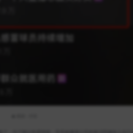
▲ 图源：抖音
有了，为了能让热度持续，毛毛姐邀请公司的保洁阿姨加入自己