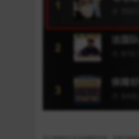
无心插柳却让毛毛姐重获热度，流量话题都