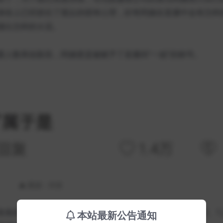
身份上已经抓住了观众的猎奇心理，好奇阿姨在直播中会有怎样
撞出怎样的火花。
看人数再创新高，阿姨更是被赋予了直播间“一姐”的称号。
▲ 图源：抖音
条的钟表，机械性地操作，娴熟地喊出一句又一句的“3、2、1
本站最新公告通知