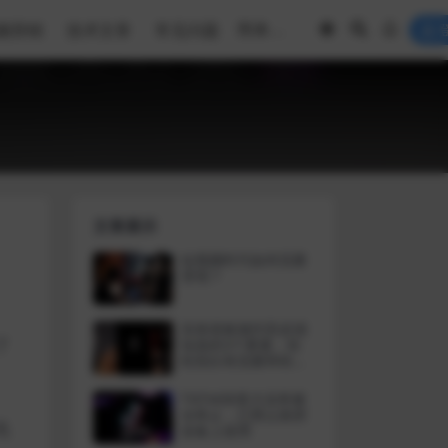
频营销
技术文章
常见问题
文章展示
短视频时代如何流量
变现？
实体老板做抖音必须
了
知道的3个要素，轻
松拍出有流量和转化
的视频
TikTok加拿大业务被
令终止，已禁止政府
毛
设备上使用