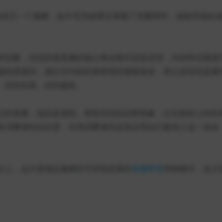
生的又一个巅峰，如今毛毛姐再次掌握了流量密码，他能否借此
和流量，但说到底直播的核心商业模式还是卖货，内容和话题是
题热度退却，观众对内容的新鲜感也慢慢蒸发，那么卖货还是要
、好的价格、好的服务。
亿的直播，选品是基础，塑造优质的品牌形象，以实惠良心的价
取消费者的信任度，并用消费者的反馈证明自己配得上这一份信
。
台上，这才是稳定健康的可持续发展的
直播带货
营销模式，这才