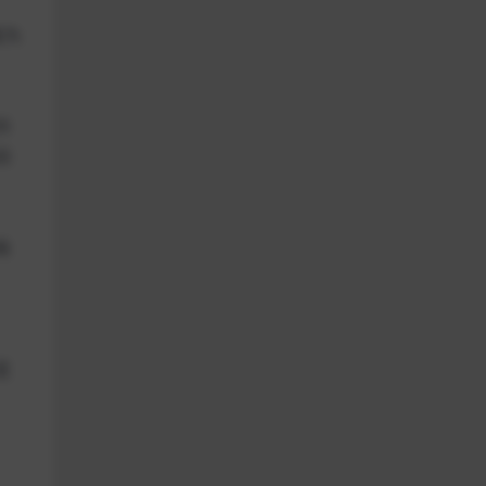
成为
抖
回
格
是