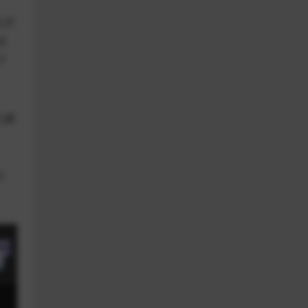
众所
初
下
儿赚
3