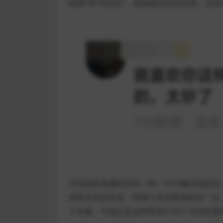
链接”和“买买买”，风格模式完全定型，没
毛毛姐的直播间没有一惊一乍叫喊式地卖货
都是毛毛姐在说，阿姨只是安静地坐在一边
又有趣，可能正是这种简单打动了活在纷繁