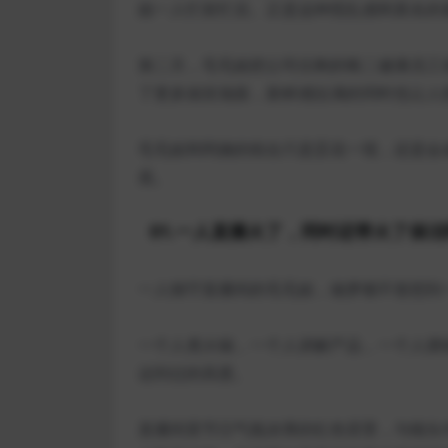
姐一人忙前忙后。正是这种慌乱感和莫名的
第二天，毛毛姐把公司仅剩的唯二健康员工
了更多搞笑场面，新鲜感拉满的同时也让人
毛毛姐和阿姨的组合只是昙花一现，还是会
底。
01.一人直播火了，同时还带火了保洁
一人独守直播间的毛毛姐，做梦都不曾想到
一个人煮火锅，一个人讲解产品，一个人摆
达到过的高度。
直播间里节日气氛浓厚的红色背景，与镜头