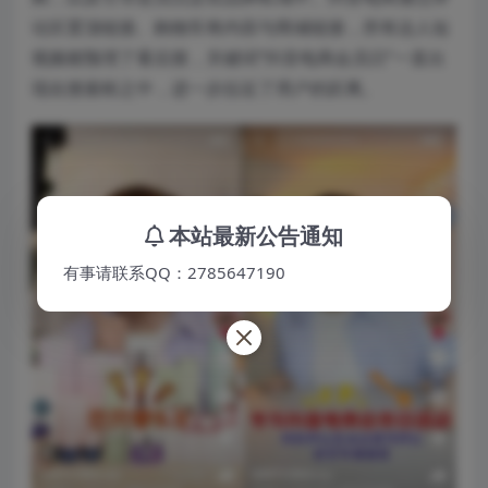
论区置顶链接、购物车将内容与商城链接，所有达人短
视频都预埋了看后搜，关键词“抖音电商会员日”一直出
现在搜索框之中，进一步拉近了用户的距离。
本站最新公告通知
有事请联系QQ：2785647190