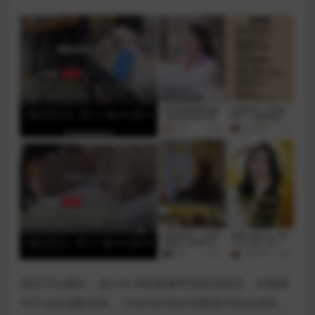
至此可以看出，就小红书的直播带货布局来说，伊能静
与平台的适配度高，与当代女性的消费需求契合度高，