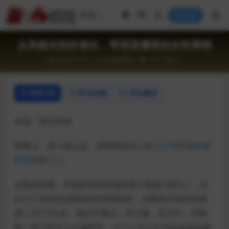
登录
从风格化到价值化，带货直播里的女性营销
2023-10-19
短视频营销
119
0
详情介绍
常见问题
评论建议
来源：黑马营销
继董洁、章小蕙之后，伊能静成为入驻
小红书
开启
直播
带货
的第三人。
从数据来看，伊能静首场直播观看人数超168万人，以
近5千万的成交额稳居带货榜榜首，并断崖式领先同期
榜二3千万之多。相比于董洁、章小蕙，近几年，伊能
静一直活跃在公众视野中，从三人在小红书的首场直播