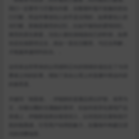
我们一定要学习尽量向内看，在睡着时毫不犹豫的把自
己打醒，而这件事借别人的手是没用的，如果要别人把
你打醒，那都是痛苦的记忆，比如不愉快的爱情回忆、
痛苦的原生家庭，当别人都在搞钱搞自己的时候，如果
你还在搞那些过去，就会一直在沉睡里。与过去和解，
才能越来越得到自洽。」
这些表达所带来的认同感和正向的情绪价值拉近了与消
费者之间的距离，增加了其在心理上对直播中商业内容
的接受度。
关键词「画面感」：伊能静的直播品类以护肤、保养为
主，但最出圈的当属她的香评。在如何差异化展现产品
质感上，伊能静选择从嗅觉切入，以诗意的文案制造疗
愈的氛围感，引导用户动用想象力，在脑海中构建沉浸
式的消费场景。