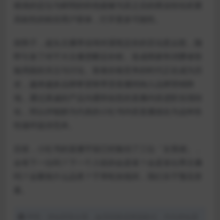
精准的定位与鲜明的特色能够为其之后的商业转化积累
高粘性的粉丝用户群体，打开更多可能性。
前阵子，超头主播李佳琦对眉笔定价的言论惹众怒，随
即引发了对于大主播垄断定价权、造成商家和消费者双
输局面的关注与讨论。靠卷价格竞争的时代正在成为历
史，越来越多品牌希望将带货直播间纳入品牌营销阵
地，通过真诚的产品沟通和创意的直播内容进阶实现转
化，而以伊能静为代表的小红书内容直播就在为这种良
性循环提供范本。
目前，小红书的直播宇宙已经集结了三位「女英雄」，
会有下一位吗？下一个入驻的会是谁？会是首位男主播
吗？会聚焦什么品类？于草蛇灰线间，我们乐于预见答
案。
声明：本站所有文章，如无特殊说明或标注，均为本站原