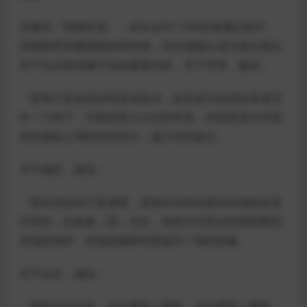
关键词「情绪价值」：在长达9个小时的直播过程中，
伊能静带来播客般的陪伴感，其价值输出成为留住观众
并产生后续传播讨论的重要内容，关于变美，她说：
「变美不是改造你而是创造你，改造是完全把你变成另
外一个样子，可能是更大众化的审美；但创造是在你现
有的基础上增加你的优点，减少你的缺点。」
关于婚恋，她说：
「双向奔赴的不是感情，是他对你的好跟你对他的好是
对等的，比如秦（昊）先生，他也许没有达到我想要的
浪漫的渴求，但他的顾家程度超出了我的想象。」
关于自洽，她说：
「荣格有句话讲，向外看的人睡着，向内看的人醒着。