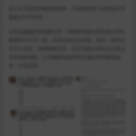
而小红书选择伊能静来接棒，与其鲜明的人设和娱乐话
题度分不开关系：
分享欲爆棚的高能量女性：伊能静强输出的性格从早年
微博考古可见一斑，常常发表长文抒情、倾诉，甚至还
出书十余部。精神能量充沛、对于社媒分享和公众表达
本身驾轻就熟，让伊能静化身带货主播也变得顺理成
章，不显违和。