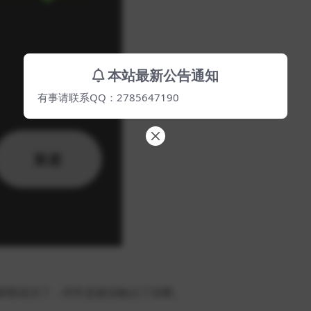
本站最新公告通知
有事请联系QQ：2785647190
聊着就没了，经常是被误触点了挂断。