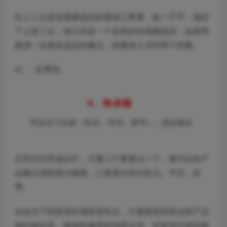
以上三点是短视频选品的基础三要素，缺一不可，做好
了上述三点，就已经是一个及格的短视频选品，如果想
要进一步拔高选品的爆点，就要加入另外两个因素。
4）、应季强
日常在抖音选品中，只要三个要素沾一个，都可以给产
品爆点增加很大赋能，三要素分别为热点、节日、应
季。
比如当下的国货狂潮就是热点，只要跟国货挨边的产品
都比较好卖、服饰鞋服类的鸿星尔克、护肤清洁类的蜂