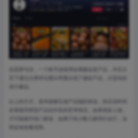
还是那句话，一个账号连续用短视频追某产品，并且主
页下通过点赞评论看出明显出现了爆款产品，才是你的
潜力爆品。
以上的方式，基本能够完成产品端的筛选，然后花时间
多看看同类型产品在抖音的竞争情况，如果很多人做，
尽可能避开热门赛道，如果只有少数几家同行在打，说
明还有抢量优势。