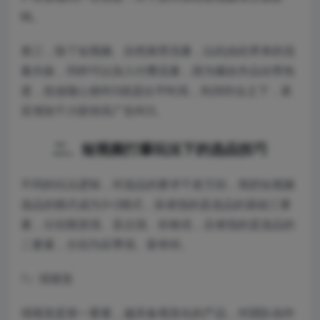
响。
第三，除了短视频、自然推荐流量，以此由此带来的流
量共振，同样可以加入付费流量，因为爆款作品自带热
度，投放随心推ROI就是比平时高，利润符合之下，甚
至增加千川获得高广告ROI。
二、短视频打爆玩法下的选品技巧
不同的玩法逻辑，对选品的要求千差万别，我把短视频
选品的模式成为3+2模式，前者指的是选品的基础三要
素，分别视觉强、卖点强、价格优，后者指的是选品的
二要素，分别为应季强、新奇特。
1）强视觉
强视觉是第一要素，越具备视觉化的产品，对团队创作