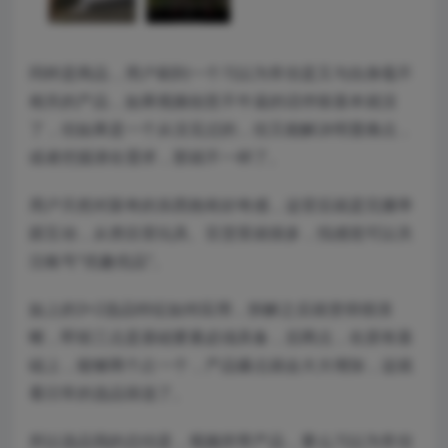
同样是商品，用户刷到一个习以为常但是又与自身毫不
相关的产品，如果视频创意不牛逼的话停留基本就没
了，但如果是一个从没见过的，但又能解决明显痛点，
或者挖掘潜在需求，那就不一样了。
用户天然对新奇的东西抱有好奇感，这背后就是完播率
跟互动，从类目里玩具、百货里就很多，找感觉可以关
注账号“优趣优品”。
如上的3+2选品特征如何应用，拆解之后就变得很清
晰，即前三点是基础要素必须具备，后两点，在原有基
础上，能够两个占一个，产品爆点就会大大增加，这就
看日常的选品筛选了。
所以选品我的总结是，视频所带产品，要么习以为常但