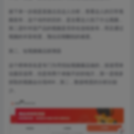
接下来一步就是直接点击达人分析，查看达人的日常视
频发布，这个动作的目的，是去看达人拍了什么视频，
第二是针对该产品的视频是否存在连续发布，而且通过
视频的丰富程度，预估后期翻拍的难度。
第二、短视频爆品探测器
这个榜单排名是专门为寻找短视频爆品做的，按道理来
说最应该用，但是有两个体验不好的地方，第一是很多
抓取的视频会出现404，第二，数据维度的分析比较
少。