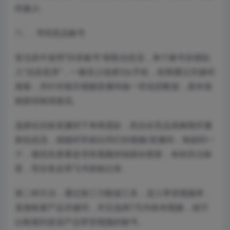
性极少。
1）、寻找竞品账号
首当其中使用”抖音账号“刷取信息流，单个账号容易陷
入”信息茧房“，一般至少选择3台手机，前期通过关键词
搜索，并针对相关视频直播间做一些浅层数据，基本就
能获得精准推流。
选择在目标直播间下单再退款，然后在竞品高峰期开播
刷信息流，就能经常刷出同行的视频/直播间，每刷到一
个，都优先查看是否有视频持续跟你更新，有则关注标
星，而且务必用飞书表格记录。
第二种方法，通过第三方数据工具，进入带货视频库，
直接检索产品关键词，并且选择7天内发布视频，就可
以检索到发该产品带货视频的账号。