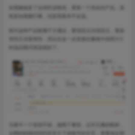
短视频做多了会有职业嗅觉，看第一个排名的产品，虽
然是短视频打爆，但是我基本不会选。
因为这种产品都属于大通品，要强卖点没强卖点，要新
奇特又没新奇特，所以在这一步直接在脑海中按照3+2
的选品模式筛选就好了。
当看中一个觉得不错，做两个事情，点开主播的昵称，
从蝉妈妈跳转到抖音官方下该账号的主页，查看他近期