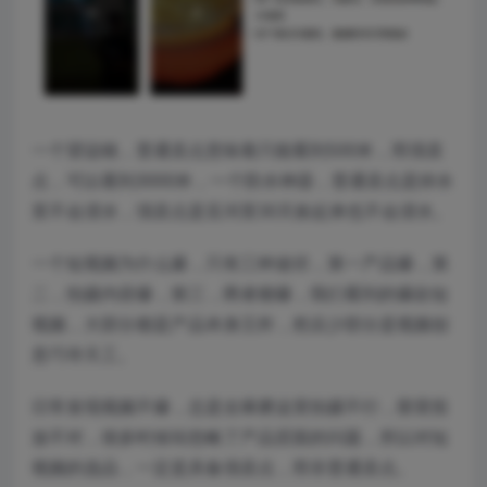
一个望远镜，普通卖点意味着只能看到500米，而强卖
点，可以看到3000米，一个防水神器，普通卖点是掉水
里不会浸水，强卖点是丢河里30天捡起来也不会浸水。
一个短视频为什么爆，只有三种途径，第一产品爆，第
二，拍摄内容爆，第三，两者都爆，我们看到的爆款短
视频，大部分都是产品本身王炸，然后少部分是视频创
意巧夺天工。
日常发现视频不爆，总是去琢磨这里拍摄不行，那里投
放不对，很多时候却忽略了产品层面的问题，所以对短
视频的选品，一定是具备强卖点，而非普通卖点。