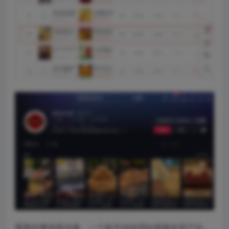
重要的事情再说遍，一个账号连续用短视频追某产品，