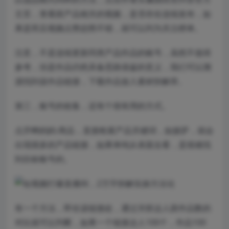
主页，查看跟产品相关的视频，是否存在连续发布，如
果是而且视频点赞趋势不错，就可以列为关注榜单。
注意，不是连续更新同类产品作品的账号，虽然不值得
参考，但是作品仍然具备思路借鉴的意义，我们可以溯
源找到该作品链接，下载作品放入素材拆解库。
第三，账号的收集，还有个很有用的方式。
点开蝉妈妈-商品，直接检索产品关键词，如披萨，就会
出现很多的产品链接，如果单纯从表面去看，是很难找
到目标账号的。
有一个方法，即在该链接处，通过关联达人跟作品数的
对比就可以判断，如果一个链接达人100个，作品100