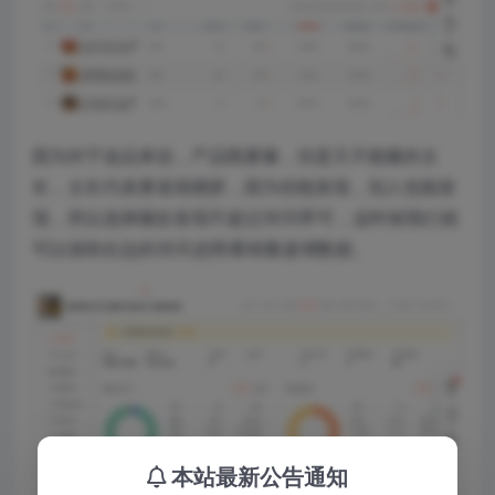
因为对于追品来说，产品既要爆，但是又不能爆的太
长，太长代表赛道很拥挤，因为你能发现，别人也能发
现，所以选择爆款发现不超过30天即可，这时候我们就
可以借助右边的30天趋势看销量递增数据。
本站最新公告通知