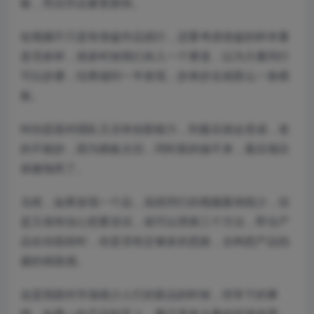
板，而且作品量更新快。
短视频不只是有借鉴作品就行，还要考虑借鉴的样本量
是否多样，很多时候我们杀入一个赛道，以为大量同行
可以抄袭，结果做到一半发现，抄来抄去就那么一条模
板。
特别是面对团队又没有创新能力，到最后就会变成，老
的不能抄，因为模板太旧，同时新的做不来，最后项目
就被拖死了。
当然，如果发现一个品，虽然同行的视频案例很少，但
是又很有信心想要尝试，就可以用第三个方法，即当产
品在你面前时，你是否有足够多的思路，去构想产品拍
摄的画面感。
这是我面对市场很少人打的新品的时候，经常干的事
情，如果一款产品到手上，脑子里有大量的环境布置、