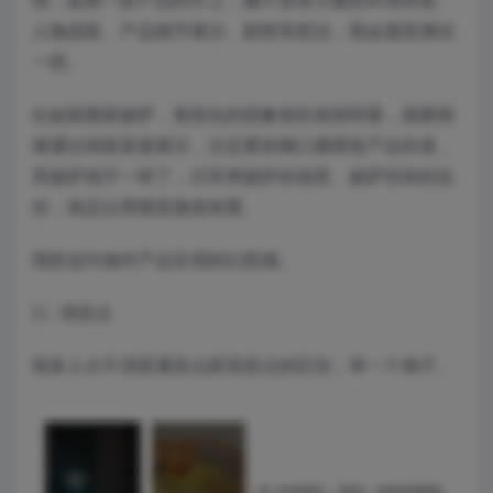
人物选取、产品细节展示、剧情等想法，我会愿意测试
一把。
比如面膜跟披萨，视觉化的想象差距就很明显，面膜很
难通过画面直接展示，注定要依赖口播塑造产品价值，
而披萨就不一样了，日常烤披萨的场景、披萨切块的拉
丝，就足以用视觉激发味蕾。
我把这叫做对产品呈现的幻想感。
2）强卖点
很多人分不清普通卖点跟强卖点的区别，举一个例子。