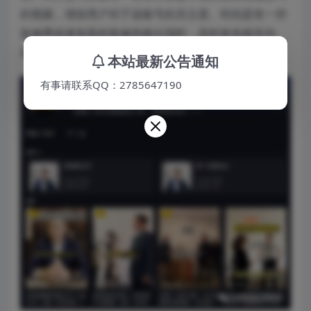
的视频，增加用户对于该账号的关注度。特别是有一些
装修季或者有新的装修风格出现时，及时发布相关内
容，吸引目标用户。
本站最新公告通知
有事请联系QQ：2785647190