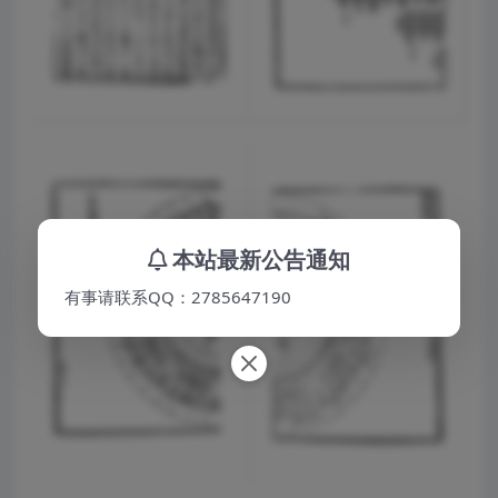
本站最新公告通知
有事请联系QQ：2785647190