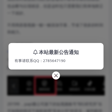
也会断句出现错误，但是这时也只需要我们简单地矫正
一下就好。
不用再跟着视频一帧一帧添加字幕，节省了很多的时间
和精力。
2. 版权校验
本站最新公告通知
“版权矫正”是剪映新出的一个功能，主要是检测视频中
有事请联系QQ：2785647190
的音乐抖音平台是否拥有版权。
2019年，papi酱公司旗下的短视频账号“BIG研究所”在
不知情的情况下侵权使用“音未公司”的音乐，被判赔偿