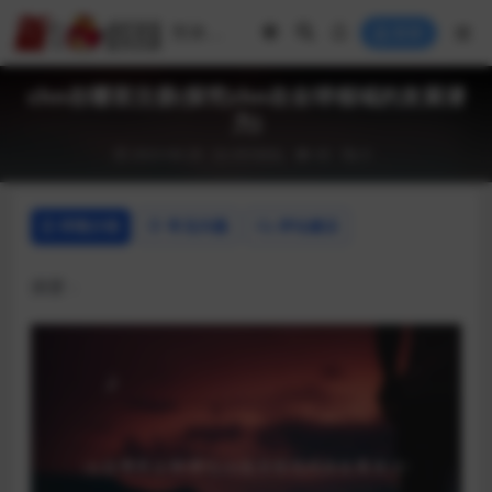
登录
chn在哪里注册(探究chn在全球领域的发展潜
力)
2023-06-28
SEO优化
43
0
详情介绍
常见问题
评论建议
摘要：