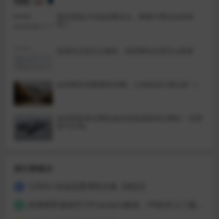
被百度提示为低质量站点，搜索引擎还会收录
吗？
低质站点该怎么修改，低质量站点该怎么恢复
如何网页切图(网页切图，让你的设计更出彩！)
如何更新单位网站(如何高效更新单位网站：实用
技巧分享)
排行榜展示
1200G+实战恋爱课程合集【精品】
1
虎课网零基础学习Premiere教程，PR软件入门最全学习笔记分享
2