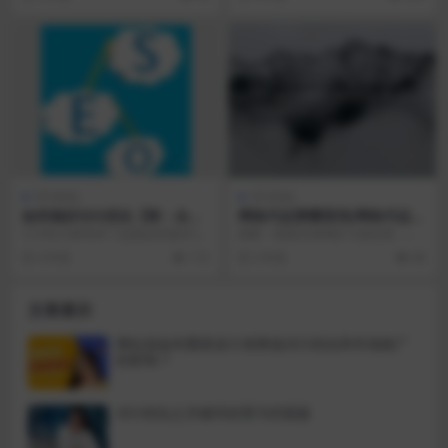
成为了热门话题。本文...
词保持在首页以及SE...
SEO优化
SEO优化
如何做好SEO优化【附：企业
网络代运营哪里找(网络代运营
网站seo优化全过程讲解】
引领新时代——如何优化你的
今天给大家带来了这篇如何做好SE
摘要：随着互联网的飞速发展，网
代运营策略)
O优化【附：企业网站seo优化全过
络代运营已成为许多企业和品牌的
4 年前
172
3 年前
68
程讲解】干货，...
必备选择。本文从四个...
文章展示
网站该如何重新设计来降低SEO优化和市场推广
的影响？
SEO优化之关键词设置与挖掘篇