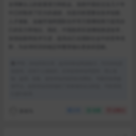
全球舞台上的发展潜力和机会。虽然中国在过去几十年
中已经取得了巨大的成就，但是仍然需要在技术创新、
人才储备、金融市场和国际合作等方面继续努力提高自
己的实力和地位。因此，中国政府应该继续推进改革，
加强创新和技术引进，提高自己在国际社会中的竞争优
势，为全球经济的稳定和繁荣做出更多的贡献。
声明：本站所有文章，如无特殊说明或标注，均为本站原
创发布。任何个人或组织，在未征得本站同意时，禁止复
制、盗用、采集、发布本站内容到任何网站、书籍等各类媒
体平台。如若本站内容侵犯了原著者的合法权益，可联系我
们进行处理。
新老鸟
分享
收藏
点赞(
0
)
上一篇