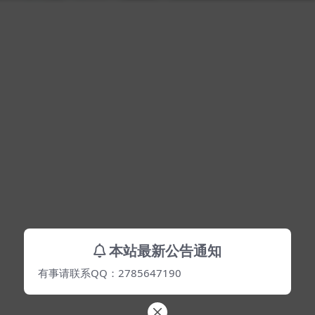
本站最新公告通知
有事请联系QQ：2785647190