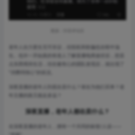
图源：抖音评论区
老年人自力更生无可非议，但投机和欺骗也在暗中滋
生。也许一开始真的有老人了解直播电商途径后，想卖
点东西维持生活，但在被有心的团队发现后，就出现了
“消费同情心”的状况。
深夜直播的老年人到底在卖什么？谁在为他们买单？老
年主播的路又能走多远？
深夜直播，老年人都在卖什么？
在深夜直播的老年人，拥有一个共同的标签/人设——
“穷困”。