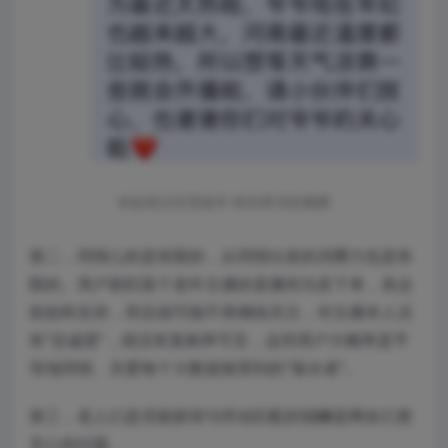
@赵老汉百货超市 粉丝群消息截图
第二，同情心的是有限的，从同情出发的消费力也是有
限的。用户刷到某个老年主播的直播间为其下单，表达
鼓励和支持，而后就可能不再继续关注，对主播本人没
有“忠诚度”，就没有复购率可言，这些用户大概率是平
等地同情、关爱每个大数据推荐到的“落水者”。
第三，老人们是否能获得与劳动匹配的报酬是网友们更
关心的问题。