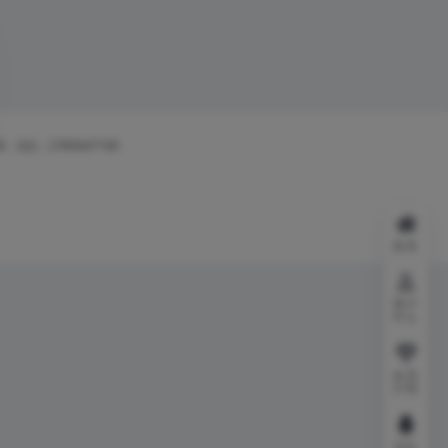
8，QQ：2785647190
首页
用户
中心
会员
介绍
QQ