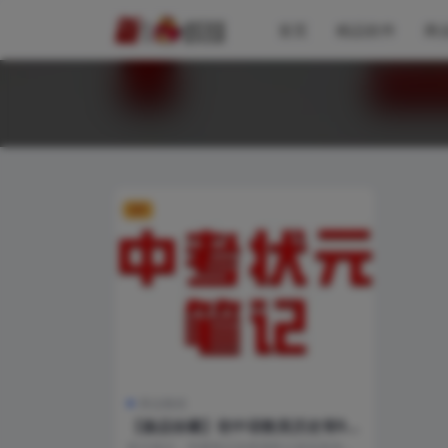
首页
精品软件
商
VIP
商业教程
【极品珍藏】初中语数英历史等9科
状元学霸笔记无水印版打包
状元笔记，学霸笔记这类资料之前也发布