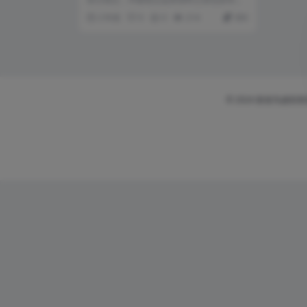
过，不过这套更好，每一本PDF都是高清晰
2 年前
0
0
214
300
的，...
© 2024 新老鸟虚拟资源