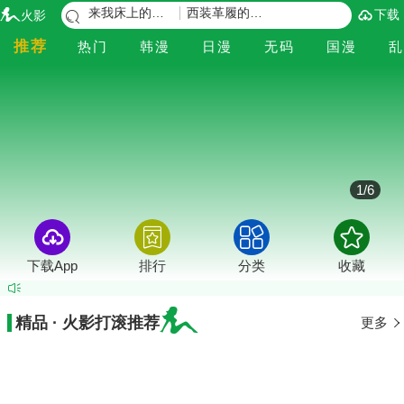
来我床上的男人们
西装革履的厕间偷情01-02
下载
火影
推荐
热门
韩漫
日漫
无码
国漫
乱
1
/
6
下载App
排行
分类
收藏
精品 · 火影打滚推荐
更多